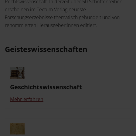
Service
Rechtswissenschaft. In derzeit über 50 Schriftenreihen
erscheinen im Tectum Verlag neueste
Jetzt Angebot anfordern
Shop
Forschungsergebnisse thematisch gebündelt und von
News
Handelsinfo
renommierten Herausgeber:innen editiert.
Inlibra
Prospekte und Kataloge
Geisteswissenschaften
Young Academics
Termine
Presse
Open Access
Geschichtswissenschaft
Mehr erfahren
Karriere
Kontakt