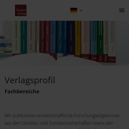
Fachbereiche
Kontakt
Verlagsprofil
Der Verlag
Fachbereiche
Programm
Über uns
Wir publizieren wissenschaftliche Forschungsergebnisse
Wissenschaftlich publizieren
aus den Geistes- und Sozialwissenschaften sowie der
Fachbereiche