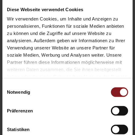
Mehr erfahren
Diese Webseite verwendet Cookies
Wir verwenden Cookies, um Inhalte und Anzeigen zu
personalisieren, Funktionen für soziale Medien anbieten
zu können und die Zugriffe auf unsere Website zu
analysieren. Außerdem geben wir Informationen zu Ihrer
Theaterwissenschaft
Verwendung unserer Website an unsere Partner für
soziale Medien, Werbung und Analysen weiter. Unsere
Mehr erfahren
Partner führen diese Informationen möglicherweise mit
weiteren Daten zusammen, die Sie ihnen bereitgestellt
haben oder die sie im Rahmen Ihrer Nutzung der Dienste
gesammelt haben.
Einwilligungsauswahl
Notwendig
Sozialwissenschaften
Präferenzen
Statistiken
Nachhaltigkeitswissenschaft