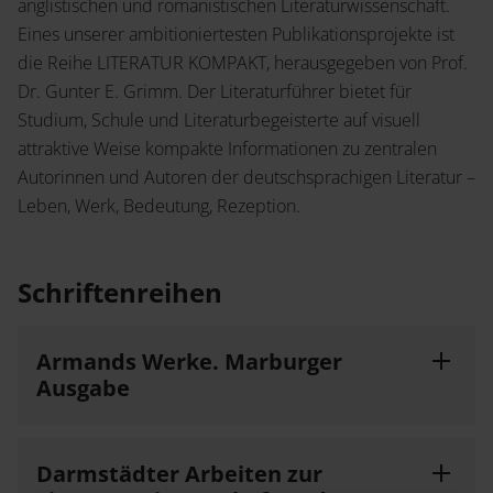
Service
anglistischen und romanistischen Literaturwissenschaft.
Eines unserer ambitioniertesten Publikationsprojekte ist
Jetzt Angebot anfordern
Shop
die Reihe LITERATUR KOMPAKT, herausgegeben von Prof.
News
Handelsinfo
Dr. Gunter E. Grimm. Der Literaturführer bietet für
Inlibra
Studium, Schule und Literaturbegeisterte auf visuell
Prospekte und Kataloge
attraktive Weise kompakte Informationen zu zentralen
Autorinnen und Autoren der deutschsprachigen Literatur –
Young Academics
Leben, Werk, Bedeutung, Rezeption.
Termine
Presse
Open Access
Schriftenreihen
Armands Werke. Marburger
Karriere
Ausgabe
Kontakt
Darmstädter Arbeiten zur