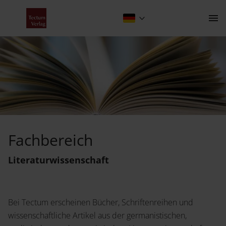
Fachbereich Literaturwissenschaft
Kontakt
Fachbereich
Der Verlag
Literatur­wissenschaft
Programm
Über uns
Bei Tectum erscheinen Bücher, Schriftenreihen und
Wissenschaftlich publizieren
wissenschaftliche Artikel aus der germanistischen,
Fachbereiche