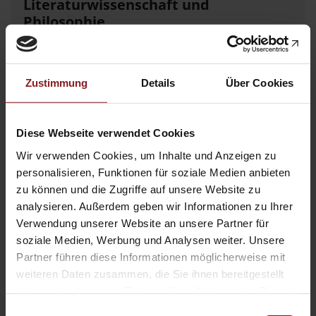
Literaturwissenschaft und
Philosophie
Literatur – Kultur – Text
Zustimmung
Details
Über Cookies
Literatur und Medien
Diese Webseite verwendet Cookies
Wir verwenden Cookies, um Inhalte und Anzeigen zu
personalisieren, Funktionen für soziale Medien anbieten
Studien zu Literatur und Film der
zu können und die Zugriffe auf unsere Website zu
Gegenwart
analysieren. Außerdem geben wir Informationen zu Ihrer
Verwendung unserer Website an unsere Partner für
soziale Medien, Werbung und Analysen weiter. Unsere
Wissenschaftliche Beiträge aus
Partner führen diese Informationen möglicherweise mit
dem Tectum Verlag: Anglistik
weiteren Daten zusammen, die Sie ihnen bereitgestellt
haben oder die sie im Rahmen Ihrer Nutzung der Dienste
gesammelt haben.
Einwilligungsauswahl