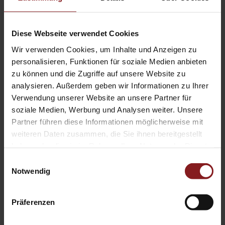
Schriftenreihen
Diese Webseite verwendet Cookies
kommunikation & kultur
Wir verwenden Cookies, um Inhalte und Anzeigen zu
personalisieren, Funktionen für soziale Medien anbieten
zu können und die Zugriffe auf unsere Website zu
KONTEXT: Kunst – Vermittlung –
analysieren. Außerdem geben wir Informationen zu Ihrer
Kulturelle Bildung
Verwendung unserer Website an unsere Partner für
soziale Medien, Werbung und Analysen weiter. Unsere
Partner führen diese Informationen möglicherweise mit
weiteren Daten zusammen, die Sie ihnen bereitgestellt
Kulturanalysen
haben oder die sie im Rahmen Ihrer Nutzung der Dienste
gesammelt haben.
Einwilligungsauswahl
Notwendig
Landauer Beiträge zur Kultur- und
Sozialgeschichte
Präferenzen