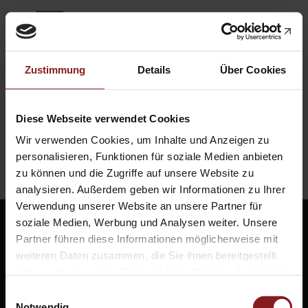
Termine
Kontakt
Zustimmung
Details
Über Cookies
Treffen Sie uns persönlich auf einer der Fachtagungen und
Messen, auf denen wir vertreten sind, und besprechen Sie
mit uns Ihr Publikationsvorhaben. Gerne können Sie uns
Diese Webseite verwendet Cookies
auch in unserem Verlagshaus in Baden-Baden besuchen.
Wir verwenden Cookies, um Inhalte und Anzeigen zu
Vereinbaren Sie einen Termin – wir freuen uns auf Sie!
personalisieren, Funktionen für soziale Medien anbieten
zu können und die Zugriffe auf unsere Website zu
analysieren. Außerdem geben wir Informationen zu Ihrer
Verwendung unserer Website an unsere Partner für
Der Verlag
soziale Medien, Werbung und Analysen weiter. Unsere
Partner führen diese Informationen möglicherweise mit
Programm
weiteren Daten zusammen, die Sie ihnen bereitgestellt
Über uns
haben oder die sie im Rahmen Ihrer Nutzung der Dienste
Wissenschaftlich publizieren
gesammelt haben.
Einwilligungsauswahl
Fachbereiche
Notwendig