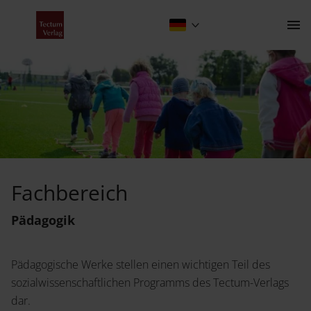
Fachbereich Pädagogik
Kontakt
Fachbereich
Der Verlag
Pädagogik
Programm
Pädagogische Werke stellen einen wichtigen Teil des
Über uns
Wissenschaftlich publizieren
sozialwissenschaftlichen Programms des Tectum-Verlags
dar.
Fachbereiche