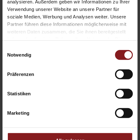
analysieren. Außerdem geben wir Informationen zu Ihrer
Verwendung unserer Website an unsere Partner für
soziale Medien, Werbung und Analysen weiter. Unsere
Schriftenreihen
Partner führen diese Informationen möglicherweise mit
weiteren Daten zusammen, die Sie ihnen bereitgestellt
haben oder die sie im Rahmen Ihrer Nutzung der Dienste
KONTEXT Kunst – Vermittlung –
gesammelt haben.
Einwilligungsauswahl
Kulturelle Bildung
Notwendig
Präferenzen
Wissenschaftliche Beiträge aus
dem Tectum Verlag: Pädagogik
Statistiken
Young Academics: KHSB-Schriften
Marketing
zur gesellschaftlichen Teilhabe