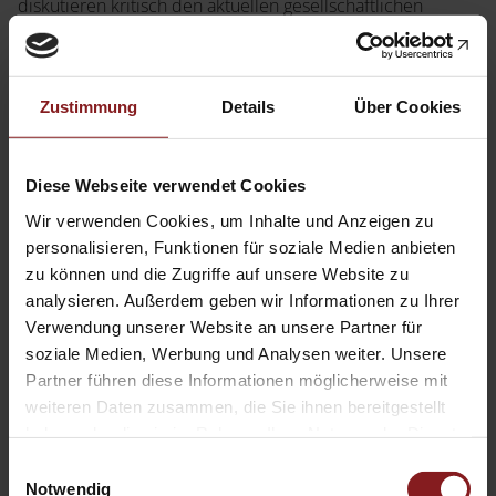
Service
diskutieren kritisch den aktuellen gesellschaftlichen
Diskurs. Die thematischen Schwerpunkte reichen von
Jetzt Angebot anfordern
Shop
Fragen der Geschlechter- und Bildungsgerechtigkeit bis
News
Handelsinfo
hin zur Gentrifizierung und sozialen Integration. Viele
Inlibra
Zustimmung
Details
Über Cookies
Werke befassen sich vor dem Hintergrund der
Prospekte und Kataloge
Globalisierung zudem mit bestehenden und neuen
Herausforderungen in den Bereichen Zusammenleben,
Diese Webseite verwendet Cookies
Young Academics
Umwelt und Transformation.
Wir verwenden Cookies, um Inhalte und Anzeigen zu
Termine
Presse
personalisieren, Funktionen für soziale Medien anbieten
Schriftenreihen
zu können und die Zugriffe auf unsere Website zu
Open Access
analysieren. Außerdem geben wir Informationen zu Ihrer
Verwendung unserer Website an unsere Partner für
Wissenschaftliche Beiträge aus
soziale Medien, Werbung und Analysen weiter. Unsere
dem Tectum Verlag: Soziologie
Partner führen diese Informationen möglicherweise mit
Karriere
Kontakt
weiteren Daten zusammen, die Sie ihnen bereitgestellt
haben oder die sie im Rahmen Ihrer Nutzung der Dienste
Wissenschaftliche Beiträge aus
gesammelt haben.
Einwilligungsauswahl
dem Tectum Verlag:
Notwendig