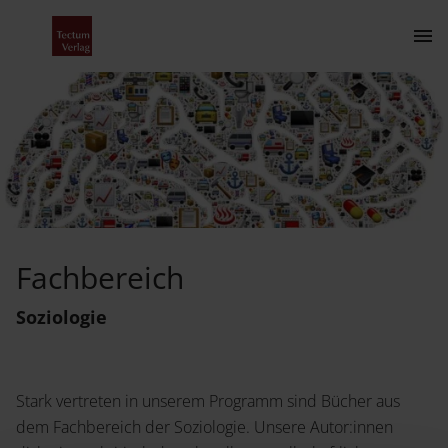
Fachbereich Soziologie
Kontakt
Fachbereich
Der Verlag
Soziologie
Programm
Über uns
Stark vertreten in unserem Programm sind Bücher aus
Wissenschaftlich publizieren
dem Fachbereich der Soziologie. Unsere Autor:innen
Fachbereiche