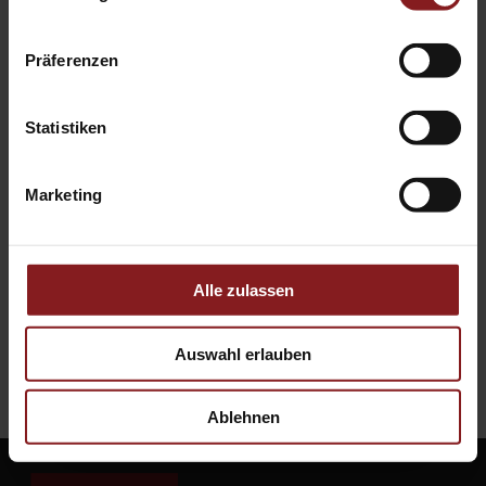
Sozialwissenschaften
Präferenzen
Young Academics: Soziologie
Statistiken
Marketing
Wir begleiten Sie vom Manuskript
zum fertigen Buch
Alle zulassen
Jetzt Autor:in werden
Auswahl erlauben
Ablehnen