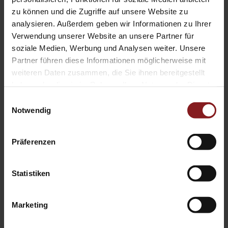
zu können und die Zugriffe auf unsere Website zu
Land
analysieren. Außerdem geben wir Informationen zu Ihrer
Land
Verwendung unserer Website an unsere Partner für
soziale Medien, Werbung und Analysen weiter. Unsere
E-Mail *
Partner führen diese Informationen möglicherweise mit
weiteren Daten zusammen, die Sie ihnen bereitgestellt
haben oder die sie im Rahmen Ihrer Nutzung der Dienste
gesammelt haben.
Einwilligungsauswahl
Telefon
Notwendig
Präferenzen
Autor
Statistiken
Titel
Marketing