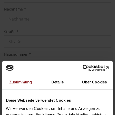
Nachname *
Straße *
Hausnummer *
PLZ *
Zustimmung
Details
Über Cookies
Ort *
Diese Webseite verwendet Cookies
Wir verwenden Cookies, um Inhalte und Anzeigen zu
personalisieren, Funktionen für soziale Medien anbieten