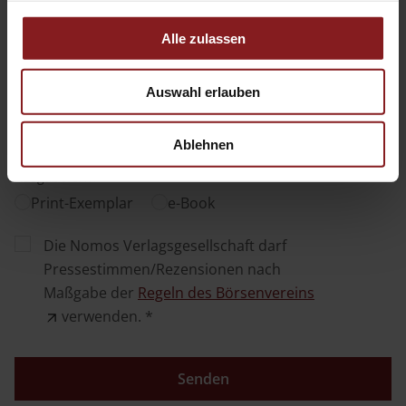
ISBN
Alle zulassen
Auswahl erlauben
Veröffentlichung der Rezension in *
Ablehnen
Ausgabeform *
Print-Exemplar
e-Book
Die Nomos Verlagsgesellschaft darf
Pressestimmen/Rezensionen nach
Maßgabe der
Regeln des Börsenvereins
verwenden. *