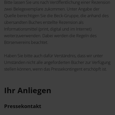
Service
Bitte lassen Sie uns nach Veröffentlichung einer Rezension
Jetzt Angebot anfordern
zwei Belegexemplare zukommen. Unter Angabe der
Shop
Quelle berechtigen Sie die Beck-Gruppe, die anhand des
News
Handelsinfo
übersandten Buches erstellte Rezension als
Inlibra
Informationsmittel (print, digital und im Internet)
Prospekte und Kataloge
weiterzuverwenden. Dabei werden die Regeln des
Börsenvereins beachtet.
Young Academics
Termine
Haben Sie bitte auch dafür Verständnis, dass wir unter
Presse
Umständen nicht alle angeforderten Bücher zur Verfügung
Open Access
stellen können, wenn das Pressekontingent erschöpft ist.
Ihr Anliegen
Karriere
Kontakt
Pressekontakt