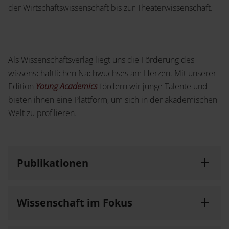
Service
der Wirtschaftswissenschaft bis zur Theaterwissenschaft.
Jetzt Angebot anfordern
Shop
News
Handelsinfo
Inlibra
Als Wissenschaftsverlag liegt uns die Förderung des
Prospekte und Kataloge
wissenschaftlichen Nachwuchses am Herzen. Mit unserer
Edition
Young Academics
fördern wir junge Talente und
Young Academics
bieten ihnen eine Plattform, um sich in der akademischen
Termine
Presse
Welt zu profilieren.
Open Access
Publikationen
Karriere
Kontakt
Wissenschaft im Fokus