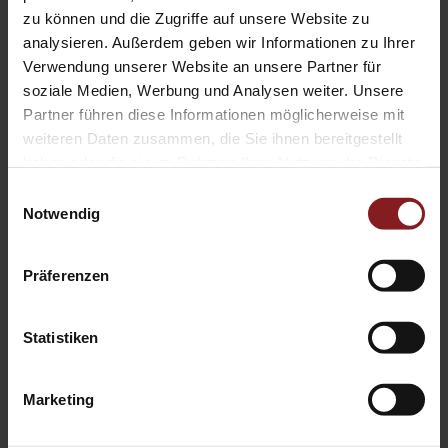
Umwelt- und Klimaschutz in der
zu können und die Zugriffe auf unsere Website zu
Nomos Verlagsgesellschaft
analysieren. Außerdem geben wir Informationen zu Ihrer
Umwelt- und Klimaschutz ist ein wichtiges Thema für die
Verwendung unserer Website an unsere Partner für
Nomos Verlagsgesellschaft. Unsere interne Umweltgruppe
soziale Medien, Werbung und Analysen weiter. Unsere
Partner führen diese Informationen möglicherweise mit
berät sich regelmäßig zu Optimierungen im Bereich
weiteren Daten zusammen, die Sie ihnen bereitgestellt
Umwelt- und Klimaschutz innerhalb der Verlage und treibt
haben oder die sie im Rahmen Ihrer Nutzung der Dienste
neue Ideen voran.
gesammelt haben.
Einwilligungsauswahl
Notwendig
Präferenzen
Mehr erfahren
Statistiken
Wir begleiten Sie vom Manuskript
Marketing
zum fertigen Buch