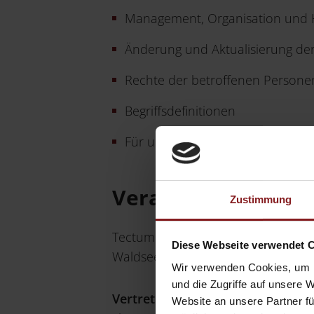
Management, Organisation und H
Änderung und Aktualisierung de
Rechte der betroffenen Persone
Begriffsdefinitionen
Für uns zuständige Aufsichtsbeh
Verantwortlicher
Zustimmung
Tectum Verlag in der Nomos Verlag
Diese Webseite verwendet 
Waldseestraße 3–5, 76530 Baden-
Wir verwenden Cookies, um I
und die Zugriffe auf unsere 
Vertretungsberechtigte Personen
Website an unsere Partner fü