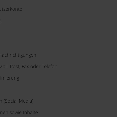
utzerkonto
g
nachrichtigungen
ail, Post, Fax oder Telefon
timierung
n (Social Media)
onen sowie Inhalte