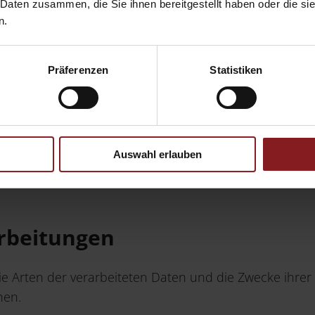
 Daten zusammen, die Sie ihnen bereitgestellt haben oder die s
n.
ftragter@nomos.de
Präferenzen
Statistiken
tzbeauftragter
Auswahl erlauben
de
arbeitungen
die Arten der verarbeiteten Daten und die Zwecke ihr
nen.