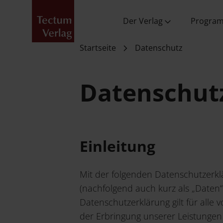
Der Tectum Verlag
Tectum im Nomos
Neuigkeiten &
Abschlussarbeit
Rezensionsexem
Verlag
Aktuelles
veröffentlichen
& PR
Tectum Autor:in
aus allen
werden
Programmberei
Der Verlag
Progra
Startseite
Datenschutz
Datenschut
Datenschutz
Einleitung
Mit der folgenden Datenschutzerk
(nachfolgend auch kurz als „Daten
Datenschutzerklärung gilt für al
der Erbringung unserer Leistungen