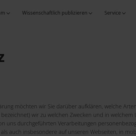
en
plare
Tectum vor Ort
Freier Zugang zu den
Ihre
Arbeiten in der
Werken
Ansprechpartner:innen
Verlagsgesellschaft
chen
mm
Wissenschaftlich publizieren
Service
z
lärung möchten wir Sie darüber aufklären, welche Art
“ bezeichnet) wir zu welchen Zwecken und in welchem 
le von uns durchgeführten Verarbeitungen personenbez
 als auch insbesondere auf unseren Webseiten, in mob