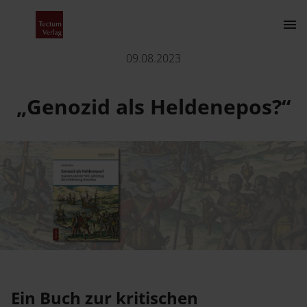
„Genozid als Heldenepos?“
09.08.2023
Kontakt
„Genozid als Heldenepos?“
Der Verlag
Programm
Über uns
Wissenschaftlich publizieren
Ein Buch zur kritischen
Fachbereiche