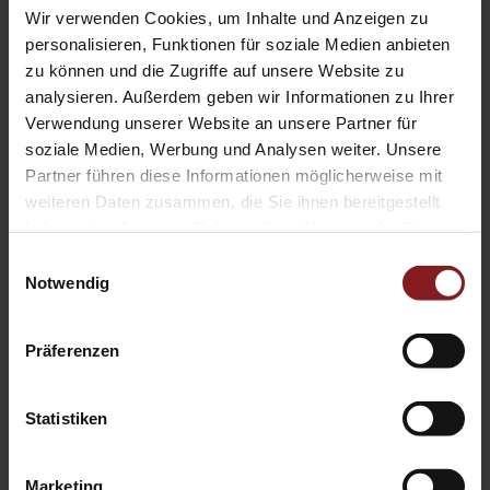
Wir verwenden Cookies, um Inhalte und Anzeigen zu
„Genozid als Heldenepos?“ leistet einen wichtigen Beitrag
personalisieren, Funktionen für soziale Medien anbieten
zur Sensibilisierung für die historischen und aktuellen
zu können und die Zugriffe auf unsere Website zu
Implikationen von Völkermord. Es regt zur Reflexion über
analysieren. Außerdem geben wir Informationen zu Ihrer
Verwendung unserer Website an unsere Partner für
die Verantwortung gegenüber indigenen Völkern an und
soziale Medien, Werbung und Analysen weiter. Unsere
trägt dazu bei, ein tieferes Verständnis für die Komplexität
Partner führen diese Informationen möglicherweise mit
des Themas zu entwickeln.
weiteren Daten zusammen, die Sie ihnen bereitgestellt
haben oder die sie im Rahmen Ihrer Nutzung der Dienste
Das Buch „Genozid als Heldenepos?“ ist im Buchhandel
gesammelt haben.
Einwilligungsauswahl
und im
NomosShop
erhältlich. Darüber hinaus ist es in
Notwendig
digitaler Form in der
Tectum eLibrary
verfügbar.
Präferenzen
Der UN-Gedenktag für indigene Völker am 9. August
erinnert uns daran, wie wichtig es ist, indigene Kulturen
Statistiken
und ihre Geschichte anzuerkennen und zu würdigen. Es ist
ein Tag des Gedenkens und der Solidarität, der dazu
Marketing