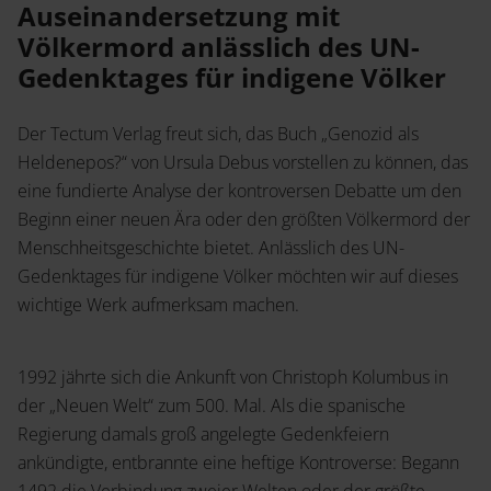
Service
Auseinandersetzung mit
Jetzt Angebot anfordern
Völkermord anlässlich des UN-
Shop
Gedenktages für indigene Völker
News
Handelsinfo
Inlibra
Prospekte und Kataloge
Der Tectum Verlag freut sich, das Buch „Genozid als
Heldenepos?“ von Ursula Debus vorstellen zu können, das
Young Academics
eine fundierte Analyse der kontroversen Debatte um den
Beginn einer neuen Ära oder den größten Völkermord der
Termine
Presse
Menschheitsgeschichte bietet. Anlässlich des UN-
Gedenktages für indigene Völker möchten wir auf dieses
Open Access
wichtige Werk aufmerksam machen.
1992 jährte sich die Ankunft von Christoph Kolumbus in
Karriere
Kontakt
der „Neuen Welt“ zum 500. Mal. Als die spanische
Regierung damals groß angelegte Gedenkfeiern
ankündigte, entbrannte eine heftige Kontroverse: Begann