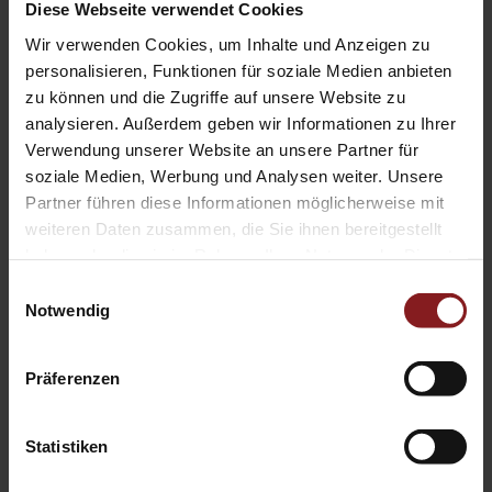
ausgeht. Denn damit geht auch eine gewisse
Diese Webseite verwendet Cookies
Normalisierungsstrategie einher: Die Militia of Montana
Wir verwenden Cookies, um Inhalte und Anzeigen zu
(MOM) bot in ihrem Onlineshop neben Ratgebern zum
personalisieren, Funktionen für soziale Medien anbieten
Jagen auch Infomaterial zum Bombenbau sowie Rabatte
zu können und die Zugriffe auf unsere Website zu
analysieren. Außerdem geben wir Informationen zu Ihrer
beim Kauf von Anleitungen zu Terrorismus an und
Verwendung unserer Website an unsere Partner für
bereitete so ihre Kundschaft auf den Widerstand gegen
soziale Medien, Werbung und Analysen weiter. Unsere
den Staat vor. Die Identitäre Bewegung (IB) versucht meist
Partner führen diese Informationen möglicherweise mit
auf sozialen Medien, durch Chiffren und Umschreibungen
weiteren Daten zusammen, die Sie ihnen bereitgestellt
Rassismus und Antisemitismus salonfähig zu machen, und
haben oder die sie im Rahmen Ihrer Nutzung der Dienste
bietet rechtsextreme Parallelwelten als Apps an. Da ich zu
gesammelt haben.
Einwilligungsauswahl
Beginn meines Studiums mit Infomaterial der IB in
Notwendig
Berührung gekommen bin, war es aber auch mein
persönliches Anliegen, diese Bewegung näher zu
Präferenzen
betrachten.“
Statistiken
Und wen möchten Sie mit ihr erreichen?