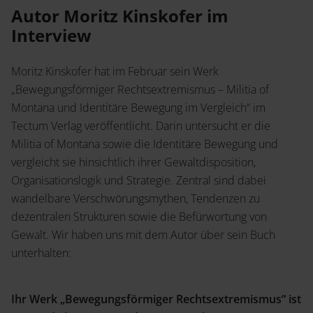
Service
Autor Moritz Kinskofer im
Jetzt Angebot anfordern
Interview
Shop
News
Handelsinfo
Inlibra
Moritz Kinskofer hat im Februar sein Werk
Prospekte und Kataloge
„Bewegungsförmiger Rechtsextremismus – Militia of
Montana und Identitäre Bewegung im Vergleich“ im
Young Academics
Tectum Verlag veröffentlicht. Darin untersucht er die
Militia of Montana sowie die Identitäre Bewegung und
Termine
Presse
vergleicht sie hinsichtlich ihrer Gewaltdisposition,
Open Access
Organisationslogik und Strategie. Zentral sind dabei
wandelbare Verschwörungsmythen, Tendenzen zu
dezentralen Strukturen sowie die Befürwortung von
Gewalt. Wir haben uns mit dem Autor über sein Buch
Karriere
Kontakt
unterhalten:
Ihr Werk „Bewegungsförmiger Rechtsextremismus“ ist