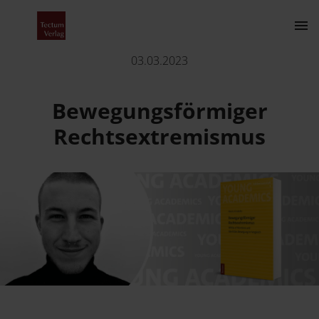
Bewegungsförmiger Rechtsextremismus
03.03.2023
Kontakt
Bewegungsförmiger
Rechtsextremismus
Der Verlag
Programm
Über uns
Wissenschaftlich publizieren
Fachbereiche