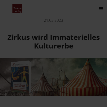
Zirkus wird Immaterielles Kulturerbe
21.03.2023
Kontakt
Zirkus wird Immaterielles
Kulturerbe
Der Verlag
Programm
Über uns
Wissenschaftlich publizieren
Fachbereiche