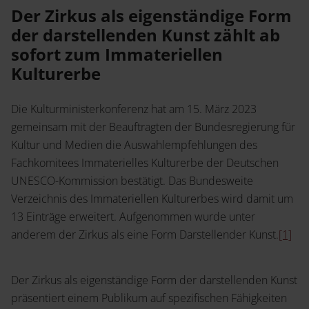
Service
Der Zirkus als eigenständige Form
Jetzt Angebot anfordern
der darstellenden Kunst zählt ab
Shop
sofort zum Immateriellen
News
Handelsinfo
Inlibra
Kulturerbe
Prospekte und Kataloge
Die Kulturministerkonferenz hat am 15. März 2023
Young Academics
gemeinsam mit der Beauftragten der Bundesregierung für
Termine
Kultur und Medien die Auswahlempfehlungen des
Presse
Fachkomitees Immaterielles Kulturerbe der Deutschen
Open Access
UNESCO-Kommission bestätigt. Das Bundesweite
Verzeichnis des Immateriellen Kulturerbes wird damit um
13 Einträge erweitert. Aufgenommen wurde unter
anderem der Zirkus als eine Form Darstellender Kunst.
[1]
Karriere
Kontakt
Der Zirkus als eigenständige Form der darstellenden Kunst
präsentiert einem Publikum auf spezifischen Fähigkeiten