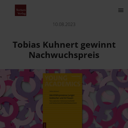
Tobias Kuhnert gewinnt Nachwuchspreis
10.08.2023
Kontakt
Tobias Kuhnert gewinnt
Nachwuchspreis
Der Verlag
Programm
Über uns
Wissenschaftlich publizieren
Fachbereiche