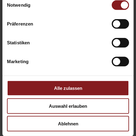
Notwendig
können.
Präferenzen
Statistiken
Mehr zum Buch
https://www.nomos-
shop.de/tectum/titel/identitaetsprozesse-junger-
Marketing
lesbischer-und-bi-frauen-id-114407/
Alle zulassen
Diesen Beitrag teilen:
Auswahl erlauben
Mail
Facebook
X
LinkedIn
Ablehnen
Ähnliche Artikel