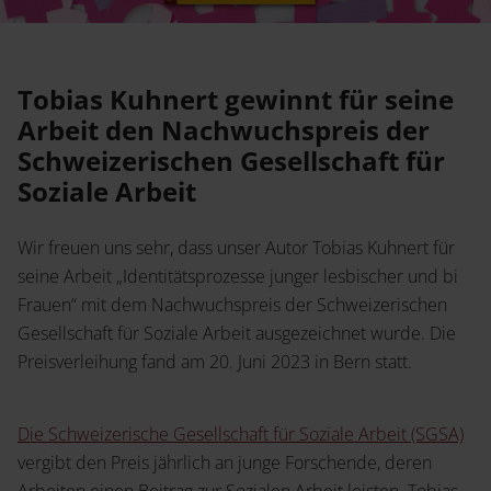
Service
Jetzt Angebot anfordern
Shop
News
Handelsinfo
Tobias Kuhnert gewinnt für seine
Inlibra
Arbeit den Nachwuchspreis der
Prospekte und Kataloge
Schweizerischen Gesellschaft für
Soziale Arbeit
Young Academics
Termine
Presse
Wir freuen uns sehr, dass unser Autor Tobias Kuhnert für
seine Arbeit „Identitätsprozesse junger lesbischer und bi
Open Access
Frauen“ mit dem Nachwuchspreis der Schweizerischen
Gesellschaft für Soziale Arbeit ausgezeichnet wurde. Die
Preisverleihung fand am 20. Juni 2023 in Bern statt.
Karriere
Kontakt
Die Schweizerische Gesellschaft für Soziale Arbeit (SGSA)
vergibt den Preis jährlich an junge Forschende, deren
Arbeiten einen Beitrag zur Sozialen Arbeit leisten. Tobias