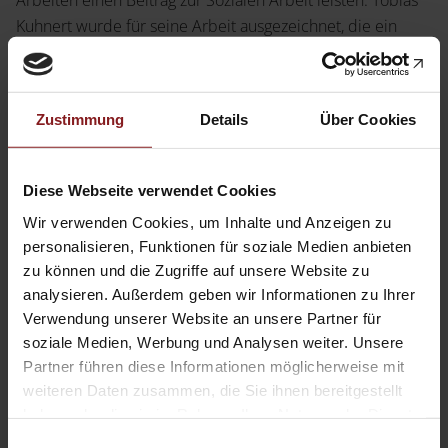
Kuhnert wurde für seine Arbeit ausgezeichnet, die ein
hochrelevantes soziales Thema aufgreift und innovative
Lösungsansätze präsentiert.
Zustimmung
Details
Über Cookies
In seiner Grounded Theory-Studie untersucht der Autor
Identitätsprozesse junger lesbischer/bi Frauen in der
Diese Webseite verwendet Cookies
Deutschschweiz und stellt sie in einem Modell dar. Auf
diese Weise identifiziert er Bedingungen und
Wir verwenden Cookies, um Inhalte und Anzeigen zu
Einflussfaktoren dieser Prozesse und beschreibt das
personalisieren, Funktionen für soziale Medien anbieten
zu können und die Zugriffe auf unsere Website zu
Handeln der lesbischen/bi Frauen darin.
analysieren. Außerdem geben wir Informationen zu Ihrer
Verwendung unserer Website an unsere Partner für
Wir gratulieren Tobias Kuhnert herzlich zu dieser
soziale Medien, Werbung und Analysen weiter. Unsere
Auszeichnung. Seine Arbeit bereichert nicht nur das
Partner führen diese Informationen möglicherweise mit
Fachgebiet der Sozialarbeit, sondern zeigt auch, wie junge
weiteren Daten zusammen, die Sie ihnen bereitgestellt
haben oder die sie im Rahmen Ihrer Nutzung der Dienste
Forscher:innen mit ihren Ideen und ihrem Engagement
gesammelt haben.
positive Veränderungen in der Gesellschaft bewirken
Einwilligungsauswahl