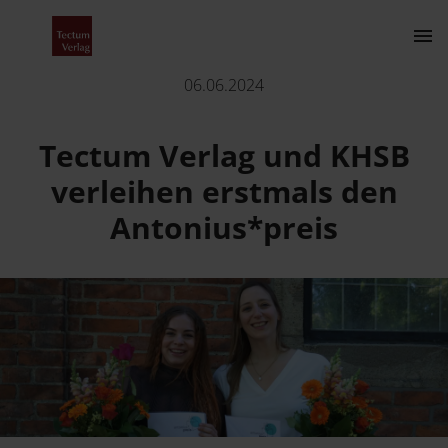
Tectum Verlag und KHSB verleihen erstmals den Antonius*
06.06.2024
Kontakt
Tectum Verlag und KHSB
verleihen erstmals den
Antonius*preis
Der Verlag
Programm
Über uns
Wissenschaftlich publizieren
Fachbereiche