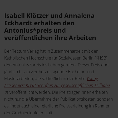
Service
Jetzt Angebot anfordern
Shop
Isabell Klötzer und Annalena
News
Eckhardt erhalten den
Handelsinfo
Inlibra
Antonius*preis und
Prospekte und Kataloge
veröffentlichen ihre Arbeiten
Young Academics
Der Tectum Verlag hat in Zusammenarbeit mit der
Termine
Presse
Katholischen Hochschule für Sozialwesen Berlin (KHSB)
den Antonius*preis ins Leben gerufen. Dieser Preis ehrt
Open Access
jährlich bis zu vier herausragende Bachelor- und
Masterarbeiten, die schließlich in der Reihe
Young
Academics: KHSB-Schriften zur gesellschaftlichen Teilhabe
Karriere
veröffentlicht werden. Die Preisträger:innen erhalten
Kontakt
nicht nur die Übernahme der Publikationskosten, sondern
es findet auch eine feierliche Preisverleihung im Rahmen
der Graduiertenfeier statt.