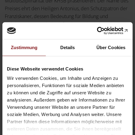
Multidisziplinarität der KHSB präsentieren. Der Name des
Preises ehrt den Heiligen Antonius, den Schutzpatron der
Franziskaner, dessen Bedeutung für Bildung und
Gelehrsamkeit symbolisch für die Hochschule steht.
Der Tectum Verlag bietet den Preisträger:innen eine
Zustimmung
Details
Über Cookies
professionelle Plattform zur Veröffentlichung ihrer
Arbeiten, unterstützt sie persönlich während des
gesamten Publikationsprozesses und sorgt für eine breite
Diese Webseite verwendet Cookies
Vermarktung ihrer Forschungsergebnisse. Die Arbeiten
Wir verwenden Cookies, um Inhalte und Anzeigen zu
werden zudem in die
Tectum eLibrary
aufgenommen,
personalisieren, Funktionen für soziale Medien anbieten
was die Reichweite zusätzlich erhöht.
zu können und die Zugriffe auf unsere Website zu
analysieren. Außerdem geben wir Informationen zu Ihrer
Verwendung unserer Website an unsere Partner für
soziale Medien, Werbung und Analysen weiter. Unsere
Partner führen diese Informationen möglicherweise mit
Young Academics
weiteren Daten zusammen, die Sie ihnen bereitgestellt