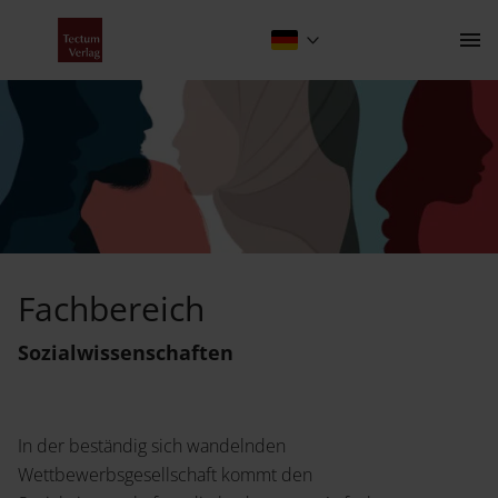
Fachbereich Sozialwissenschaften
Kontakt
Fachbereich
Der Verlag
Sozial­wissenschaften
Programm
Über uns
In der beständig sich wandelnden
Wissenschaftlich publizieren
Wettbewerbsgesellschaft kommt den
Fachbereiche