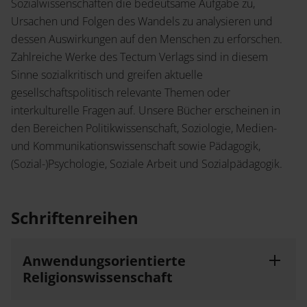
Service
Sozialwissenschaften die bedeutsame Aufgabe zu,
Ursachen und Folgen des Wandels zu analysieren und
Jetzt Angebot anfordern
Shop
dessen Auswirkungen auf den Menschen zu erforschen.
News
Handelsinfo
Zahlreiche Werke des Tectum Verlags sind in diesem
Inlibra
Sinne sozialkritisch und greifen aktuelle
Prospekte und Kataloge
gesellschaftspolitisch relevante Themen oder
interkulturelle Fragen auf. Unsere Bücher erscheinen in
Young Academics
den Bereichen Politikwissenschaft, Soziologie, Medien-
Termine
und Kommunikationswissenschaft sowie Pädagogik,
Presse
(Sozial-)Psychologie, Soziale Arbeit und Sozialpädagogik.
Open Access
Schriftenreihen
Karriere
Kontakt
Anwendungsorientierte
Religionswissenschaft