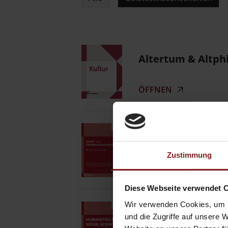
Altertum & Altphi
ÖFFNEN
Nomos Neuerschei
Zustimmung
ÖFFNEN
Diese Webseite verwendet 
Wir verwenden Cookies, um I
Nomos New Public
und die Zugriffe auf unsere 