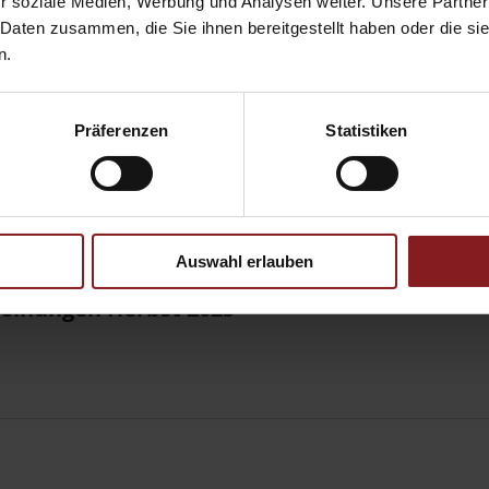
r soziale Medien, Werbung und Analysen weiter. Unsere Partner
 Daten zusammen, die Sie ihnen bereitgestellt haben oder die s
n.
Präferenzen
Statistiken
inungen Frühling 2026
Auswahl erlauben
einungen Herbst 2025