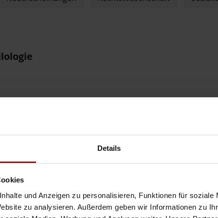
lologie
nungen Sozial- und Geisteswissenschaften
Details
Cookies
nhalte und Anzeigen zu personalisieren, Funktionen für soziale
ations Humanities & Social Sciences
Website zu analysieren. Außerdem geben wir Informationen zu I