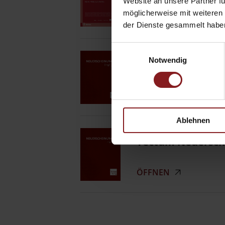
Website an unsere Partner fü
möglicherweise mit weiteren
ÖFFNEN
der Dienste gesammelt habe
Einwilligungsauswahl
Notwendig
Tectum Neuersche
ÖFFNEN
Ablehnen
Tectum Neuersch
ÖFFNEN