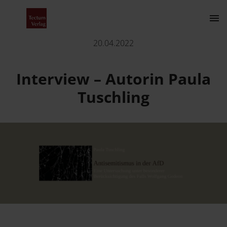
Interview – Autorin Paula Tuschling
20.04.2022
Kontakt
Interview – Autorin Paula
Tuschling
Der Verlag
Programm
Über uns
Wissenschaftlich publizieren
Fachbereiche