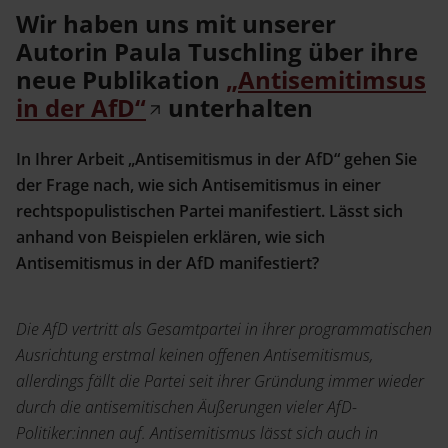
Service
Wir haben uns mit unserer
Jetzt Angebot anfordern
Autorin Paula Tuschling über ihre
Shop
neue Publikation
„Antisemitimsus
News
Handelsinfo
Inlibra
in der AfD“
unterhalten
Prospekte und Kataloge
In Ihrer Arbeit „Antisemitismus in der AfD“ gehen Sie
Young Academics
der Frage nach, wie sich Antisemitismus in einer
Termine
rechtspopulistischen Partei manifestiert. Lässt sich
Presse
anhand von Beispielen erklären, wie sich
Open Access
Antisemitismus in der AfD manifestiert?
Die AfD vertritt als Gesamtpartei in ihrer programmatischen
Karriere
Kontakt
Ausrichtung erstmal keinen offenen Antisemitismus,
allerdings fällt die Partei seit ihrer Gründung immer wieder
durch die antisemitischen Äußerungen vieler AfD-
Politiker:innen auf. Antisemitismus lässt sich auch in