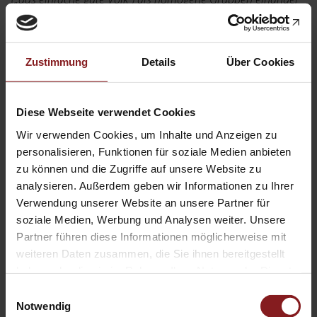
gegenübergestellt. Auf der horizontalen Dimension treten in
einer Differenzkonstruktion „wir hier drinnen“ („die deutsche
Volksgemeinschaft“), gegen „die da draußen“ („das Fremde“)
Zustimmung
Details
Über Cookies
in Erscheinung. Die dichotome Einteilung in homogene
Kollektive ermöglicht eine Unterscheidung zwischen Gut und
Böse, zwischen Opfern und Tätern und eine
Diese Webseite verwendet Cookies
Schuldprojektion auf das konstruierte Feindbild.
Wir verwenden Cookies, um Inhalte und Anzeigen zu
personalisieren, Funktionen für soziale Medien anbieten
zu können und die Zugriffe auf unsere Website zu
Zieht die AfD letztlich auch Personen an, die bereits
analysieren. Außerdem geben wir Informationen zu Ihrer
antisemitische Einstellungen teilen?
Verwendung unserer Website an unsere Partner für
soziale Medien, Werbung und Analysen weiter. Unsere
Partner führen diese Informationen möglicherweise mit
Die AfD bietet mit ihren geschichtsrevisionistischen und
weiteren Daten zusammen, die Sie ihnen bereitgestellt
verschwörungsideologischen Äußerungen, definitiv viele
haben oder die sie im Rahmen Ihrer Nutzung der Dienste
Identifikationsangebote für Personen mit einem
gesammelt haben.
Einwilligungsauswahl
antisemitischen Weltbild, die dementsprechend im Vergleich
Notwendig
zu anderen Parteien auch überdurchschnittlich in der AfD