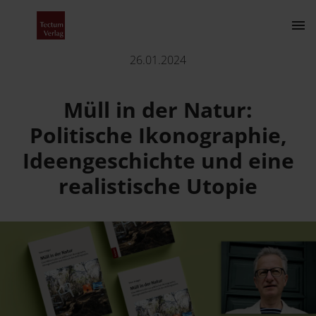
Müll in der Natur: Politische Ikonographie, Ideengeschichte
26.01.2024
Kontakt
Müll in der Natur:
Politische Ikonographie,
Ideengeschichte und eine
realistische Utopie
Der Verlag
Programm
Über uns
Wissenschaftlich publizieren
Fachbereiche