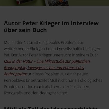
Service
Jetzt Angebot anfordern
Shop
News
Handelsinfo
Autor Peter Krieger im Interview
Inlibra
über sein Buch
Prospekte und Kataloge
Young Academics
Müll in der Natur ist ein globales Problem, das
weitreichende ökologische und gesellschaftliche Folgen
Termine
Presse
hat. Der Autor Peter Krieger untersucht in seinem Buch
Müll in der Natur – Eine Mikrostudie zur politischen
Open Access
Ikonographie, Ideengeschichte und Forensik des
Anthropozäns
dieses Problem aus einer neuen
Perspektive: Er betrachtet Müll nicht nur als ökologisches
Karriere
Kontakt
Problem, sondern auch als Thema der Politischen
Ikonografie und der Ideengeschichte.