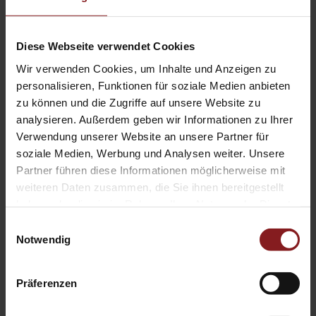
Im Buch behandele ich einige Vergleichsbeispiele, auch aus
Deutschland. Zudem beziehe ich mich implizit auf die
bedeutende Forschungstradition Alexander von Humboldts,
Diese Webseite verwendet Cookies
der in seinen naturwissenschaftlichen und ästhetischen
Wir verwenden Cookies, um Inhalte und Anzeigen zu
Landschaftsstudien am Beispiel Mexikos geologische und
personalisieren, Funktionen für soziale Medien anbieten
botanische Prinzipien der Erde erläuterte.
zu können und die Zugriffe auf unsere Website zu
analysieren. Außerdem geben wir Informationen zu Ihrer
Verwendung unserer Website an unsere Partner für
Eine Utopie für unseren Umgang
soziale Medien, Werbung und Analysen weiter. Unsere
Partner führen diese Informationen möglicherweise mit
mit der Natur
weiteren Daten zusammen, die Sie ihnen bereitgestellt
haben oder die sie im Rahmen Ihrer Nutzung der Dienste
Sie schlagen eine „realistische Utopie“ vor, um
gesammelt haben.
Einwilligungsauswahl
unseren Umgang mit der Natur zu ändern. Was ist
Notwendig
diese Utopie und wie könnte sie umgesetzt werden?
Präferenzen
Es war mir wichtig, durch die bildwissenschaftliche Analyse
der Tatortfotos illegaler Müllentsorgung nicht nur eine