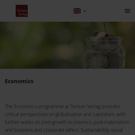
Economics
Contact
Economics
The Publishing House
The Economics programme at Tectum Verlag provides
Contact
critical perspectives on globalisation and capitalism, with
About Us
Programme
further works on post-growth economics, post-materialism
and business and corporate ethics. Sustainability, social