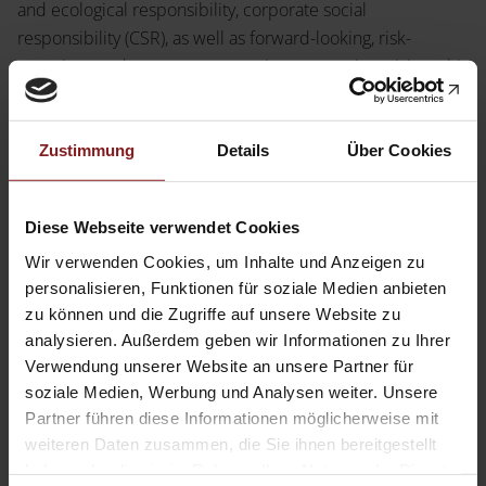
Scientific Publishing
and ecological responsibility, corporate social
Publishing Programme
responsibility (CSR), as well as forward-looking, risk-
Service
conscious and resource-conserving economic activity – this
News
Academic Publishing
is what Tectum Verlag stands for programmatically and
Shop
entrepreneurially. We therefore already print individual
Press Enquiries
works according to the environmentally friendly cradle-to-
Zustimmung
Details
Über Cookies
Inlibra
cradle process.
Open Access
Diese Webseite verwendet Cookies
Young Academics
Publication Series
Wir verwenden Cookies, um Inhalte und Anzeigen zu
personalisieren, Funktionen für soziale Medien anbieten
zu können und die Zugriffe auf unsere Website zu
Wirtschaftspolitische
analysieren. Außerdem geben wir Informationen zu Ihrer
Forschungsarbeiten der
Verwendung unserer Website an unsere Partner für
Universität zu Köln
soziale Medien, Werbung und Analysen weiter. Unsere
Partner führen diese Informationen möglicherweise mit
weiteren Daten zusammen, die Sie ihnen bereitgestellt
A Tectum Publication:
haben oder die sie im Rahmen Ihrer Nutzung der Dienste