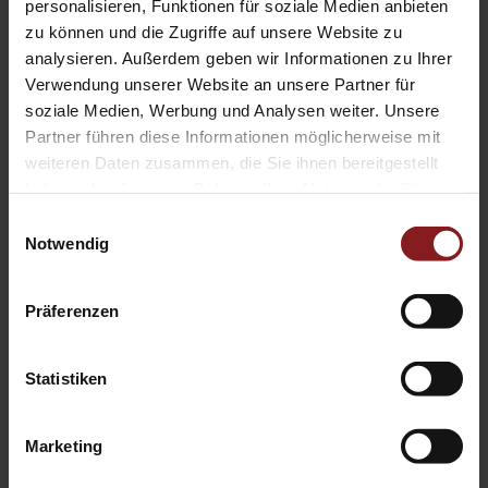
personalisieren, Funktionen für soziale Medien anbieten
Handke.
zu können und die Zugriffe auf unsere Website zu
analysieren. Außerdem geben wir Informationen zu Ihrer
Verwendung unserer Website an unsere Partner für
soziale Medien, Werbung und Analysen weiter. Unsere
Tectum also focuses on art and theatre paedagogy in its
Partner führen diese Informationen möglicherweise mit
paedagogy programme. Our series
KONTEXT Kunst –
weiteren Daten zusammen, die Sie ihnen bereitgestellt
Vermittlung – Kulturelle Bildung
, edited by Prof. Dr Jutta
haben oder die sie im Rahmen Ihrer Nutzung der Dienste
Ströter-Bender, highlights current trends in art and cultural
gesammelt haben.
Einwilligungsauswahl
education in the fields of art, culture, cultural heritage and
Notwendig
cultural diversity with concrete suggestions for theoretical
and practical art education.
Präferenzen
Publication Series
Statistiken
Marketing
Marburger Schriften zur