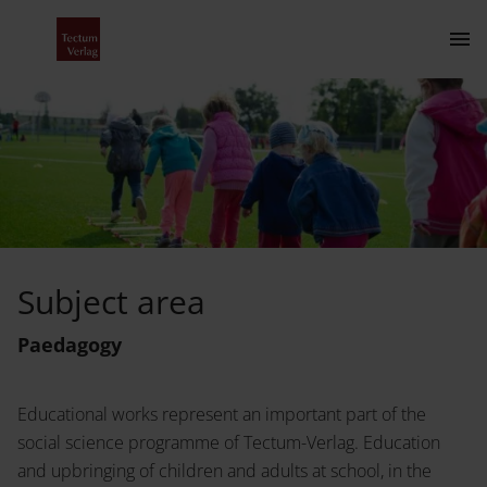
Subject area Paedagogy
Contact
Subject area
The Publishing House
Paedagogy
Contact
Educational works represent an important part of the
About Us
Programme
social science programme of Tectum-Verlag. Education
and upbringing of children and adults at school, in the