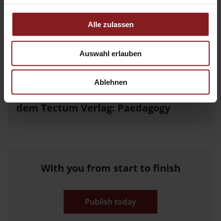
Lehrerbildung
Alle zulassen
KONTEXT Kunst – Vermittlung –
Auswahl erlauben
Kuturelle Bildung
Ablehnen
Wissenschaftliche Beiträge aus
dem Tectum Verlag: Paedagogy
With you from start to finish
Publish today