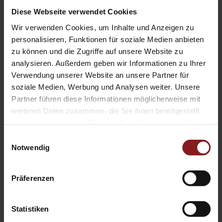
Diese Webseite verwendet Cookies
Wir verwenden Cookies, um Inhalte und Anzeigen zu
personalisieren, Funktionen für soziale Medien anbieten
zu können und die Zugriffe auf unsere Website zu
Nomos Neuerscheinungen Sozial- und
analysieren. Außerdem geben wir Informationen zu Ihrer
Geisteswissenschaften
Verwendung unserer Website an unsere Partner für
soziale Medien, Werbung und Analysen weiter. Unsere
ÖFFNEN
Partner führen diese Informationen möglicherweise mit
weiteren Daten zusammen, die Sie ihnen bereitgestellt
haben oder die sie im Rahmen Ihrer Nutzung der Dienste
gesammelt haben.
Einwilligungsauswahl
Notwendig
Präferenzen
Nomos New Publications Humanities &
Social Sciences
Statistiken