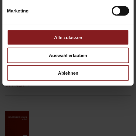
ÖFFNEN
Marketing
Alle zulassen
Auswahl erlauben
Tectum Neuerscheinungen Frühling 2026
Ablehnen
ÖFFNEN